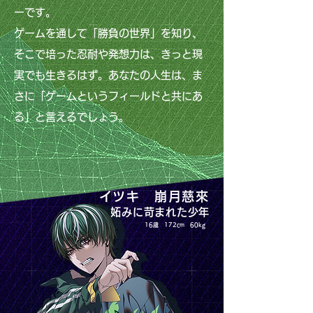
ーです。
ゲームを通して「勝負の世界」を知り、
そこで培った忍耐や発想力は、きっと現
実でも生きるはず。あなたの人生は、ま
さに「ゲームというフィールドと共にあ
る」と言えるでしょう。
イツキ 崩月慈來
妬みに苛まれた少年
16歳 172cm 60kg