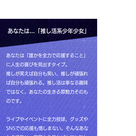
あなたは…「推し活系少年少女」
あなたは「誰かを全力で応援すること」
に人生の喜びを見出すタイプ。
推しが笑えば自分も笑い、推しが頑張れ
ば自分も頑張れる。推し活は単なる趣味
ではなく、あなたの生きる原動力そのも
のです。
ライブやイベントに全力投球、グッズや
SNSでの応援も惜しまない。そんなあな