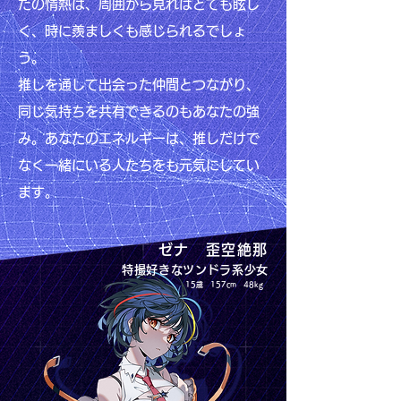
たの情熱は、周囲から見ればとても眩し
く、時に羨ましくも感じられるでしょ
う。
推しを通して出会った仲間とつながり、
同じ気持ちを共有できるのもあなたの強
み。あなたのエネルギーは、推しだけで
なく一緒にいる人たちをも元気にしてい
ます。
ゼナ 歪空絶那
特撮好きなツンドラ系少女
15歳 157cm 48kg