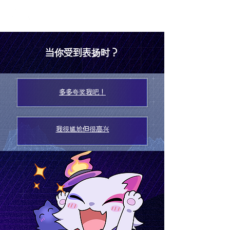
当你受到表扬时？
多多夸奖我吧！
我很尴尬但很高兴